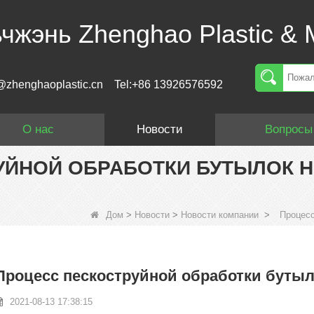
чжэнь Zhenghao Plastic & M
@zhenghaoplastic.cn
Tel:+86 13926576592
О нас
Новости
Вопросы
УЙНОЙ ОБРАБОТКИ БУТЫЛОК H
Дом
>
Новости
>
Новости компании
>
Процесс
Процесс пескоструйной обработки бутыл
2021-08-13 17:38:15