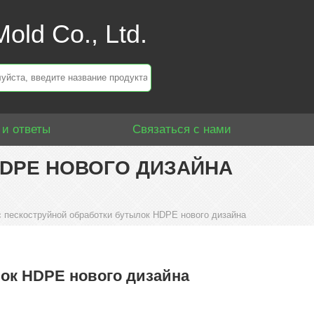
old Co., Ltd.
 и ответы
Связаться с нами
DPE НОВОГО ДИЗАЙНА
 пескоструйной обработки бутылок HDPE нового дизайна
ок HDPE нового дизайна