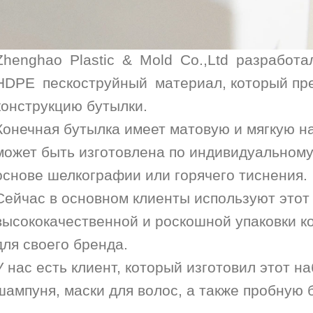
Zhenghao Plastic & Mold Co.,Ltd разрабо
HDPE пескоструйный материал, который пре
конструкцию бутылки.
Конечная бутылка имеет матовую и мягкую на
может быть изготовлена ​​по индивидуальному
основе шелкографии или горячего тиснения.
Сейчас в основном клиенты используют этот
высококачественной и роскошной упаковки ко
для своего бренда.
У нас есть клиент, который изготовил этот н
шампуня, маски для волос, а также пробную б