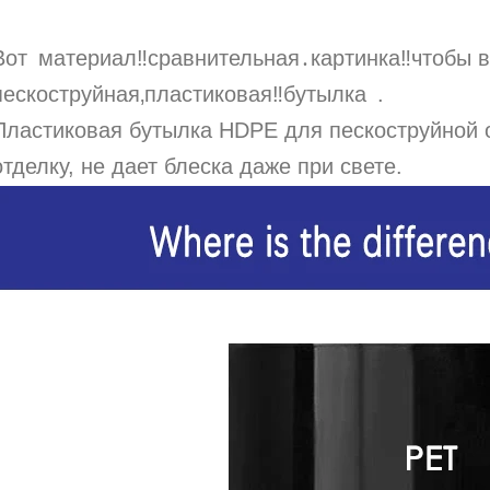
Вот материал‼сравнительная․картинка‼чтобы
пескоструйная‚пластиковая‼бутылка .
Пластиковая бутылка HDPE для пескоструйной 
отделку, не дает блеска даже при свете.
2024-05-31 14:50:02
2024-05-18 11:09