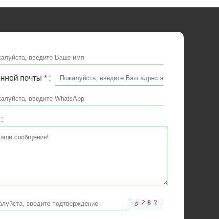
онной почты
*
:
: