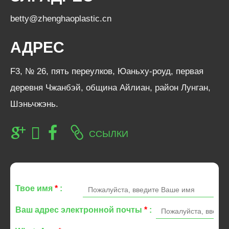
betty@zhenghaoplastic.cn
АДРЕС
F3, № 26, пять переулков, Юаньху-роуд, первая
деревня Чжанбэй, община Айлиан, район Лунган,
Шэньчжэнь.
ССЫЛКИ
Твое имя
*
:
Ваш адрес электронной почты
*
: