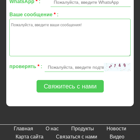
WhatsApp
*
:
Ваше сообщение
*
:
проверять
*
:
Свяжитесь с нами
Главная
О нас
Продукты
Новости
Карта сайта
Связаться с нами
Видео