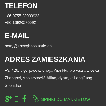
TELEFON
+86 0755 28933923
+86 13926576592
E-MAIL
betty@zhenghaoplastic.cn
ADRES ZAMIESZKANIA
F3, #26, pięć pasów, droga YuanHu, pierwsza wioska
Zhangbei, społeczność Ailian, dystrykt LongGang
Shenzhen
SPINKI DO MANKIETÓW