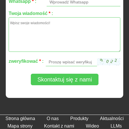
Whatsapp
*
:
Twoja wiadomość
*
:
zweryfikować
*
:
Skontaktuj się z nami
Strona główna
O nas
Produkty
Aktualności
Mapa strony
Kontakt z nami
Wideo
LLMs