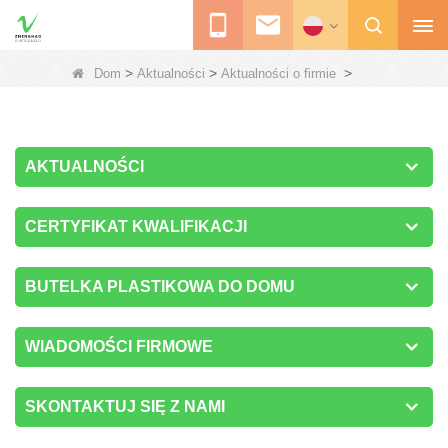
>
>
>
Dom
Aktualności
Aktualności o firmie
AKTUALNOŚCI
CERTYFIKAT KWALIFIKACJI
BUTELKA PLASTIKOWA DO DOMU
WIADOMOŚCI FIRMOWE
SKONTAKTUJ SIĘ Z NAMI