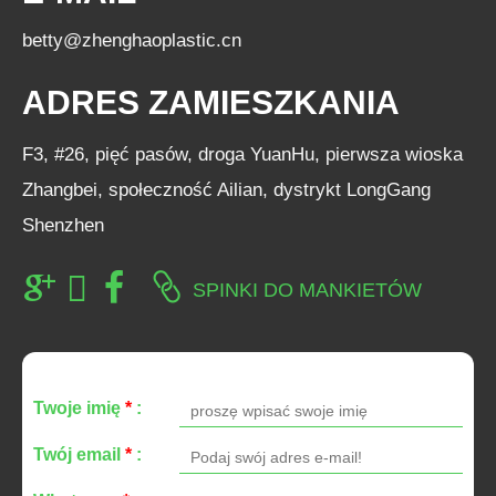
betty@zhenghaoplastic.cn
ADRES ZAMIESZKANIA
F3, #26, pięć pasów, droga YuanHu, pierwsza wioska
Zhangbei, społeczność Ailian, dystrykt LongGang
Shenzhen
SPINKI DO MANKIETÓW
Twoje imię
*
:
Twój email
*
: