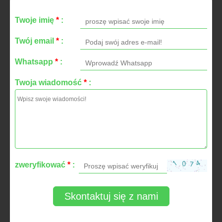
Twoje imię
*
:
Twój email
*
:
Whatsapp
*
:
Twoja wiadomość
*
:
zweryfikować
*
:
Skontaktuj się z nami