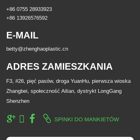
+86 0755 28933923
+86 13926576592
E-MAIL
betty@zhenghaoplastic.cn
ADRES ZAMIESZKANIA
F3, #26, pięć pasów, droga YuanHu, pierwsza wioska
Zhangbei, społeczność Ailian, dystrykt LongGang
Shenzhen
SPINKI DO MANKIETÓW