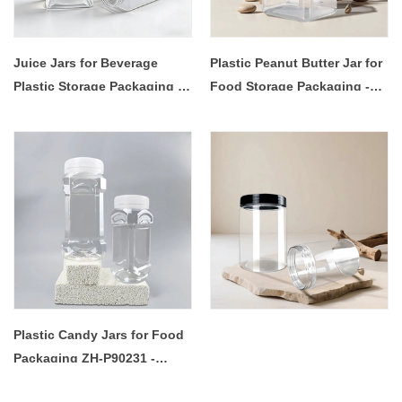
Juice Jars for Beverage
Plastic Peanut Butter Jar for
Plastic Storage Packaging -
Food Storage Packaging -
C70345 - COPY - 28ngw0
COPY - 8wem02
Plastic Candy Jars for Food
Packaging ZH-P90231 -
COPY - guavlr