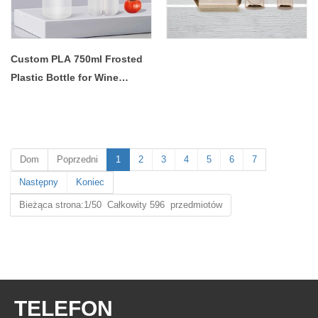
Custom PLA 750ml Frosted
Plastic Bottle for Wine
Whisky Drinks Liquor Spirit
Champagne Vodka - COPY -
lphrce
Dom
Poprzedni
1
2
3
4
5
6
7
Następny
Koniec
Bieżąca strona:1/50 Całkowity 596 przedmiotów
TELEFON