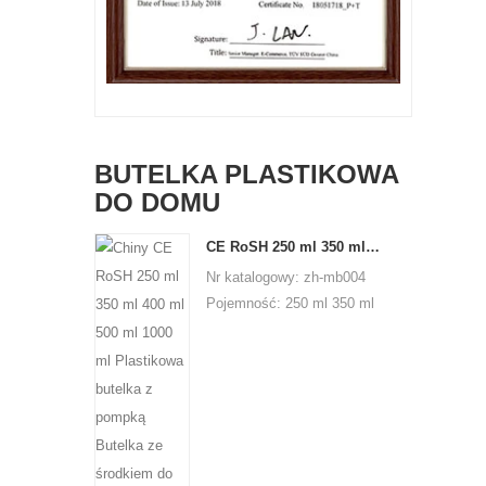
BUTELKA PLASTIKOWA
DO DOMU
CE RoSH 250 ml 350 ml 400 ml 500 ml 1000 ml Plastikowa butelka z pompką Butelka ze środkiem do dezynfekcji rąk
Nr katalogowy: zh-mb004
Pojemność: 250 ml 350 ml
400 ml 500 ml 1000 ml
Materiał: PET Kształt:
okrągły Stosowany do:
opakowań szamponów
Miejsce pochodzenia:
Shenzhen, Chiny MOQ:
5000 sztuk Przedział cen