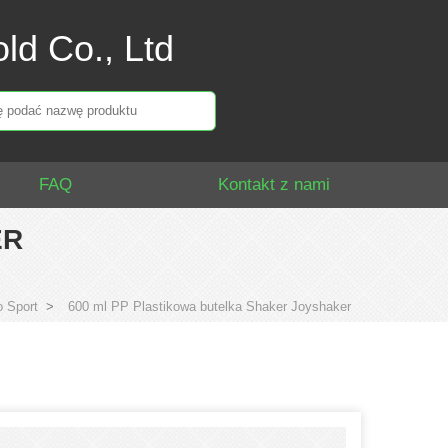
ld Co., Ltd
FAQ
Kontakt z nami
ER
o Sport
>
600 ml PP Plastikowa butelka Shaker Joyshaker