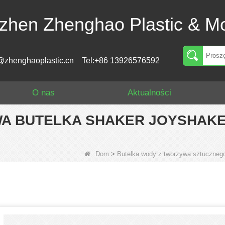
zhen Zhenghao Plastic & Mo
@zhenghaoplastic.cn
Tel:+86 13926576592
O nas
Aktualności
OWA BUTELKA SHAKER JOYSHAK
Dom
>
Butelka wody z tworzywa sztuczneg