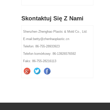
Skontaktuj Się Z Nami
Shenzhen Zhenghao Plastic & Mold Co., Ltd.
E-mail:betty@zhenhaoplastic.cn
Telefon: 86-755-28933923
Telefon komórkowy: 86-13926576592
Faks: 86-755-28216113