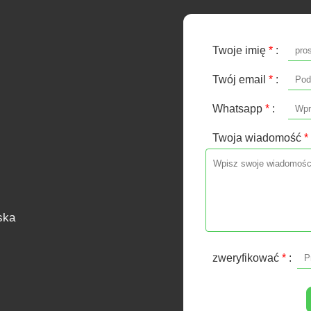
Twoje imię
*
:
Twój email
*
:
Whatsapp
*
:
Twoja wiadomość
*
ska
zweryfikować
*
: