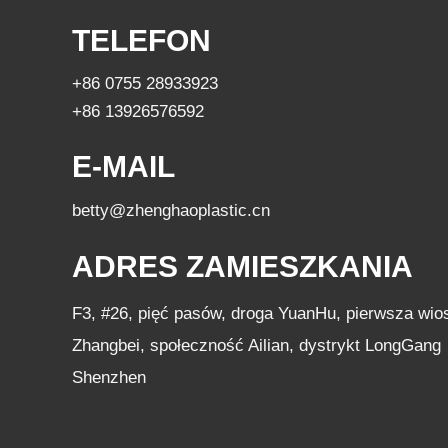
TELEFON
+86 0755 28933923
+86 13926576592
E-MAIL
betty@zhenghaoplastic.cn
ADRES ZAMIESZKANIA
F3, #26, pięć pasów, droga YuanHu, pierwsza wio
Zhangbei, społeczność Ailian, dystrykt LongGang
Shenzhen