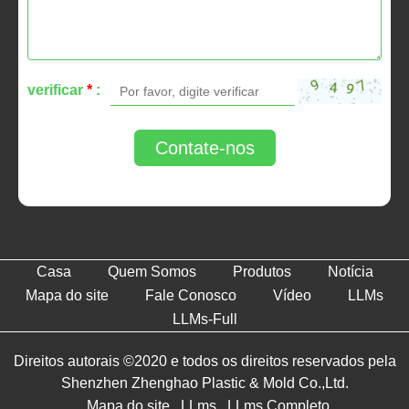
verificar
*
:
Contate-nos
Casa
Quem Somos
Produtos
Notícia
Mapa do site
Fale Conosco
Vídeo
LLMs
LLMs-Full
Direitos autorais ©2020 e todos os direitos reservados pela
Shenzhen Zhenghao Plastic & Mold Co.,Ltd.
Mapa do site
LLms
LLms Completo