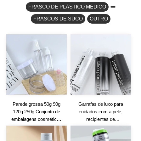
FRASCO DE PLÁSTICO MÉDICO
FRASCOS DE SUCO
OUTRO
Parede grossa 50g 90g
Garrafas de luxo para
120g 250g Conjunto de
cuidados com a pele,
embalagens cosméticas
recipientes de
de luxo de alta qualidade
embalagem de
Frascos de creme
cosméticos, cor gradiente