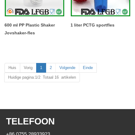
600 ml PP Plastic Shaker
1 liter PCTG sportfles
Joyshaker-fles
Huis
Vorig
1
2
Volgende
Einde
Huidige pagina:1/2 Totaal 16 artikelen
TELEFOON
+86 0755 28933923