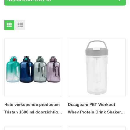
Hete verkopende producten
Draagbare PET Workout
Tristan 1600 ml doorzichtige
Whey Protein Drink Shaker
waterfles Plastic water 1,6
Cup Oplaadbare elektrische
liter waterfles met rietje
shakerfles Aangepaste Gym