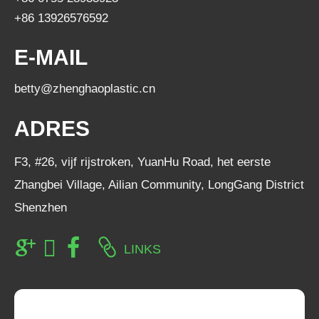
+86 13926576592
E-MAIL
betty@zhenghaoplastic.cn
ADRES
F3, #26, vijf rijstroken, YuanHu Road, het eerste
Zhangbei Village, Ailian Community, LongGang District
Shenzhen
LINKS