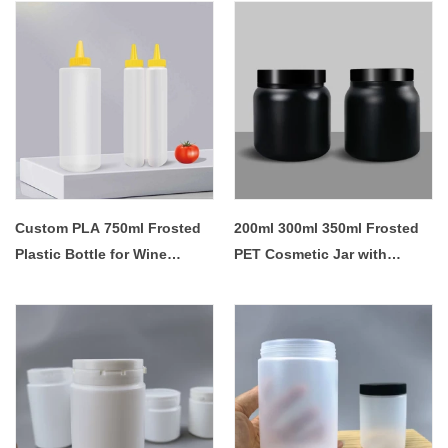
Custom PLA 750ml Frosted
200ml 300ml 350ml Frosted
Plastic Bottle for Wine
PET Cosmetic Jar with
Whisky Drinks Liquor Spirit
Tweezers - COPY - hosn0a
Champagne Vodka - COPY -
lphrce