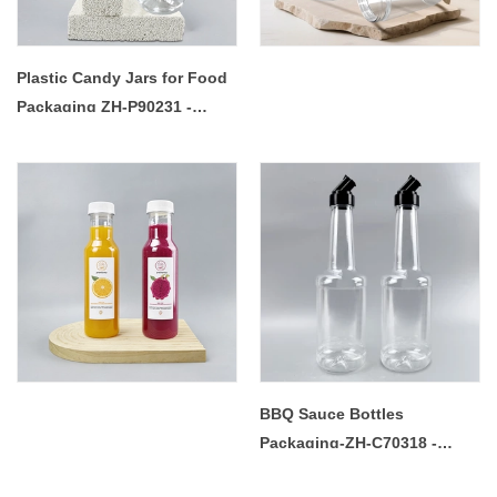
Plastic Candy Jars for Food
Packaging ZH-P90231 -
COPY - guavlr
BBQ Sauce Bottles
Packaging-ZH-C70318 -
COPY - ebgqkg