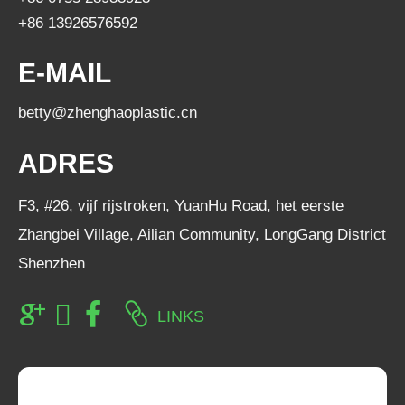
+86 13926576592
E-MAIL
betty@zhenghaoplastic.cn
ADRES
F3, #26, vijf rijstroken, YuanHu Road, het eerste
Zhangbei Village, Ailian Community, LongGang District
Shenzhen
LINKS