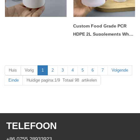
Custom Food Grade PCR
HDPE 2L Supplements Whey
Loose Protein Nutritional
Powder Container Storage
Plastic Jar with Screw Lid -
COPY - b09cus
Huis
Vorig
1
2
3
4
5
6
7
Volgende
Einde
Huidige pagina:1/9 Totaal 98 artikelen
TELEFOON
+86 0755 28933923