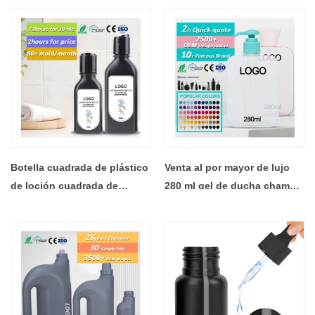
cuadrado de niebla fina de
suave transparente
lujo con gradiente verde
esmerilado de 300ml con
esmerilado transparente
bomba, botella de plástico
mate
para el cuidado de la cara
Botella cuadrada de plástico
Venta al por mayor de lujo
de loción cuadrada de
280 ml gel de ducha champú
plástico para loción crema
acondicionador cosmético
facial, botellas negras mate
loción corporal botella de
cosméticas vacías de
bomba de embalaje de
plástico de 100ml y 200ml
plástico cuadrado plano