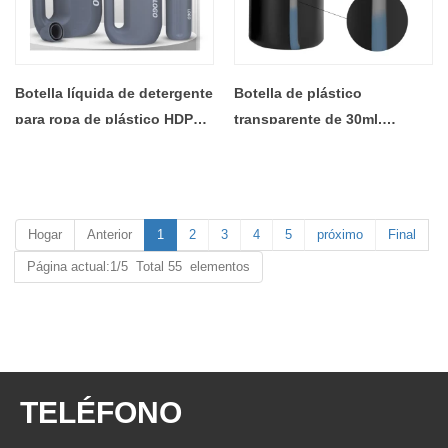
Botella líquida de detergente
Botella de plástico
para ropa de plástico HDPE
transparente de 30ml,
vacía personalizada de
paquete cosmético de HDPE,
500ml 2L 4L
botellas de plástico para
suero, cuentagotas, botella
de aceite esencial
Hogar
Anterior
1
2
3
4
5
próximo
Final
Página actual:1/5 Total 55 elementos
TELÉFONO