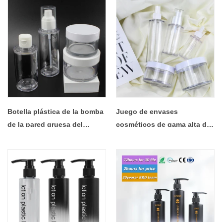
Solution for Liquor, Juice &
plástica de la pared gruesa
Beverage Brands - COPY -
de la botella clara del
mewupk
ANIMAL DOMÉSTICO 20ml-
130ml
Botella plástica de la bomba
Juego de envases
de la pared gruesa del
cosméticos de gama alta de
ANIMAL DOMÉSTICO de lujo
lujo, tarros de crema
de 90ml 110ml sistemas
transparentes y botella de
vacíos del empaquetado
plástico de loción de tóner,
cosmético del tarro de crema
pared gruesa, 50g, 90g,
de 50ml 100ml
120g, 250g