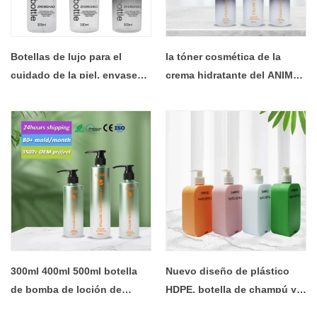
Botellas de lujo para el
la tóner cosmética de la
cuidado de la piel, envases
crema hidratante del ANIMAL
de embalaje de cosméticos,
DOMÉSTICO del gradiente
bomba de loción de Color
del color negro de 350ml
degradado negro, botella de
400ml 500ml embotella el
plástico para crema
champú plástico
hidratante
300ml 400ml 500ml botella
Nuevo diseño de plástico
de bomba de loción de
HDPE, botella de champú y
aceite en aerosol de plástico
acondicionador de tacto