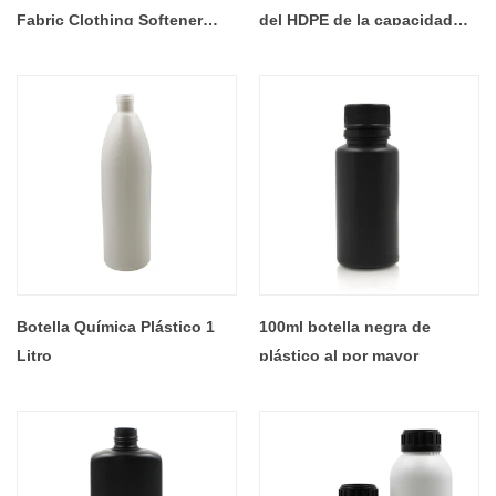
Fabric Clothing Softener
del HDPE de la capacidad
Stain Remover Cleaning
grande botellas de plástico
Liquid Laundry Detergent
de 5 litros
Bottle with Scale Lid - COPY
- m3cj98
Botella Química Plástico 1
100ml botella negra de
Litro
plástico al por mayor