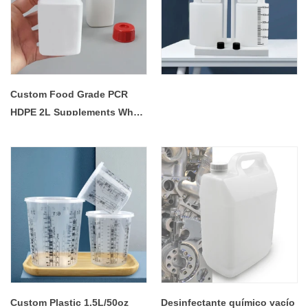
Custom Food Grade PCR
HDPE 2L Supplements Whey
Loose Protein Nutritional
Powder Container Storage
Plastic Jar with Screw Lid -
COPY - 35ce53
Custom Plastic 1.5L/50oz
Desinfectante químico vacío