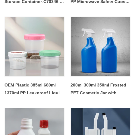
Storage Container-C70346 -
PP Microwave Safety Cups
COPY - 7v2owp
Container for Soup Fruit Cut
Sauce - COPY - e089tv
OEM Plastic 385ml 680ml
200ml 300ml 350ml Frosted
1370ml PP Leakproof Liquid
PET Cosmetic Jar with
Coating Automotive
Tweezers - COPY - 6fm5ug
Measuring Chemical Fluid
Paint Mixing Cups for Car
Refinish - COPY - bfa7c3