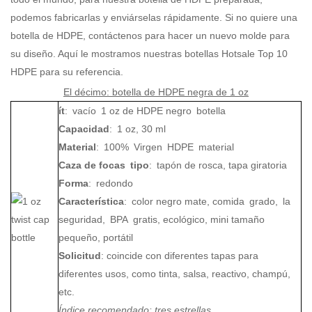
podemos fabricarlas y enviárselas rápidamente. Si no quiere una
botella de HDPE, contáctenos para hacer un nuevo molde para
su diseño. Aquí le mostramos nuestras botellas Hotsale Top 10
HDPE para su referencia.
El décimo: botella de HDPE negra de 1 oz
ít
:
vacío
1 oz de HDPE negro
botella
Capacidad
:
1 oz, 30 ml
Material
:
100%
Virgen
HDPE
material
Caza de focas
tipo
:
tapón de rosca, tapa giratoria
Forma
:
redondo
Característica
:
color negro mate, comida
grado,
la
seguridad,
BPA
gratis, ecológico, mini tamaño
pequeño, portátil
Solicitud
: coincide con diferentes tapas para
diferentes usos, como tinta, salsa, reactivo, champú,
etc.
Índice recomendado
: tres estrellas