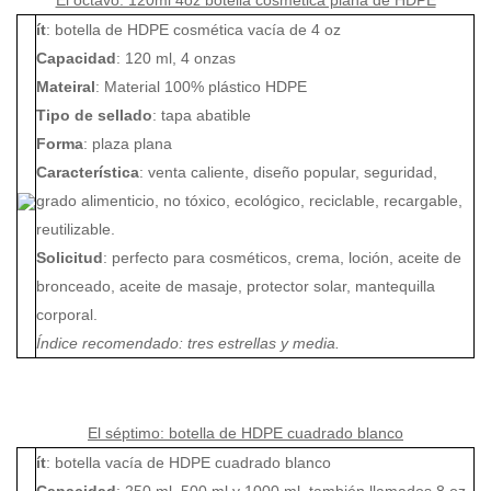
El octavo: 120ml 4oz botella cosmética plana de HDPE
ít
: botella de HDPE cosmética vacía de 4 oz
Capacidad
: 120 ml, 4 onzas
Mateiral
: Material 100% plástico HDPE
Tipo de sellado
: tapa abatible
Forma
: plaza plana
Característica
: venta caliente, diseño popular, seguridad,
grado alimenticio, no tóxico, ecológico, reciclable, recargable,
reutilizable.
Solicitud
: perfecto para cosméticos, crema, loción, aceite de
bronceado, aceite de masaje, protector solar, mantequilla
corporal.
Índice recomendado: tres estrellas y media.
El séptimo: botella de HDPE cuadrado blanco
ít
: botella vacía de HDPE cuadrado blanco