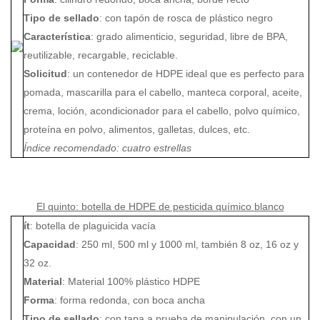
Tipo de sellado
: con tapón de rosca de plástico negro
Característica
: grado alimenticio, seguridad, libre de BPA,
reutilizable, recargable, reciclable.
Solicitud
: un contenedor de HDPE ideal que es perfecto para
pomada, mascarilla para el cabello, manteca corporal, aceite,
crema, loción, acondicionador para el cabello, polvo químico,
proteína en polvo, alimentos, galletas, dulces, etc.
Índice recomendado: cuatro estrellas
El quinto: botella de HDPE de pesticida químico blanco
ít
: botella de plaguicida vacía
Capacidad
: 250 ml, 500 ml y 1000 ml, también 8 oz, 16 oz y
32 oz.
Material
: Material 100% plástico HDPE
Forma
: forma redonda, con boca ancha
Tipo de sellado
: con tapa a prueba de manipulación, con un