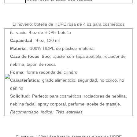
El noveno: botella de HDPE rosa de 4 oz para cosméticos
ít
:
vacío
4 oz de HDPE
botella
Capacidad
:
4 oz, 120 ml
Material
:
100%
HDPE de plástico
material
Caza de focas
tipo
:
ajuste
con
tapa abatible, rociador de
neblina, tapón de rosca
Forma
:
forma redonda del cilindro
Característica
:
grado alimenticio, seguridad, no tóxico, no
dañino
Solicitud
:
Perfecto para cosméticos, rociadores de neblina,
neblina facial, spray corporal, perfume, aceite de masaje.
Recomendado
índice
:
Tres
estrellas