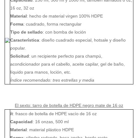
Capacidad
: 250 ml, 500 ml y 1000 ml, también llamados 8 oz,
16 oz, 32 oz
Material
: hecho de material virgen 100% HDPE
Forma
: cuadrado, forma rectangular
Tipo de sellado
: con bomba de loción
Característica
: diseño cuadrado especial, hotsale y diseño
popular.
Solicitud
: un recipiente perfecto para champú,
acondicionador para el cabello, aceite capilar, gel de baño,
líquido para manos, loción, etc.
Índice recomendado: tres estrellas y media
El sexto: tarro de botella de HDPE negro mate de 16 oz
ít
: frasco de botella de HDPE vacío de 16 oz
Capacidad
: 16 onzas, 500 ml
Material
: material plástico HDPE
Forma
: cilindro redondo, boca ancha, borde recto