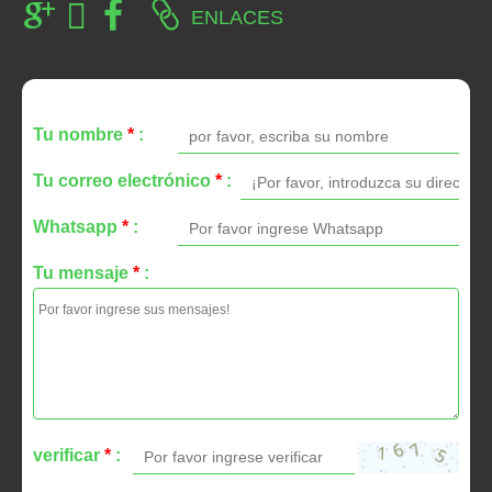
ENLACES
Tu nombre
*
:
Tu correo electrónico
*
:
Whatsapp
*
:
Tu mensaje
*
:
verificar
*
: