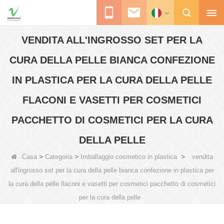
VENDITA ALL'INGROSSO SET PER LA
CURA DELLA PELLE BIANCA CONFEZIONE
IN PLASTICA PER LA CURA DELLA PELLE
FLACONI E VASETTI PER COSMETICI
PACCHETTO DI COSMETICI PER LA CURA
DELLA PELLE
>
>
>
Casa
Categoria
Imballaggio cosmetico in plastica
vendita
all'ingrosso set per la cura della pelle bianca confezione in plastica per
la cura della pelle flaconi e vasetti per cosmetici pacchetto di cosmetici
per la cura della pelle