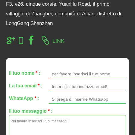
F3, #26, cinque corsie, YuanHu Road, il primo
villaggio di Zhangbei, comunità di Ailian, distretto di
LongGang Shenzhen
LINK
Il tuo nome
*
:
La tua email
*
:
WhatsApp
*
:
Il tuo messaggio
*
: