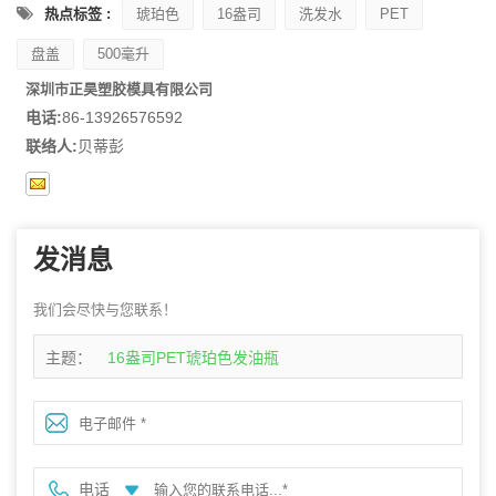
热点标签 :
琥珀色
16盎司
洗发水
PET
盘盖
500毫升
深圳市正昊塑胶模具有限公司
电话:
86-13926576592
联络人:
贝蒂彭
发消息
我们会尽快与您联系！
主题：
16盎司PET琥珀色发油瓶
电话