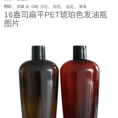
列印
：
屏幕-
丝
印刷
冲压，
标签，
贴花。
等等
16盎司扁平PET琥珀色发油瓶
图片