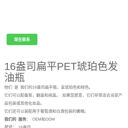
现在联系
16盎司扁平PET琥珀色发
油瓶
他们
是
我们的16盎司扁平瓶，呈琥珀色和棕色。
它们可以配备泵，翻盖和阀盖。
如果您愿意，它们非常适合浴室产
品包装或其他化妆品。
它们还可以装配用于葡萄酒和白酒包装的螺帽。
我们的
服务
：
OEM和ODM
尺寸：
16盎司